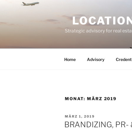
Zum
Inhalt
LOCATION
springen
Strategic advisory for real esta
Home
Advisory
Credent
MONAT:
MÄRZ 2019
VERÖFFENTLICHT
MÄRZ 1, 2019
AM
BRANDIZING, PR-