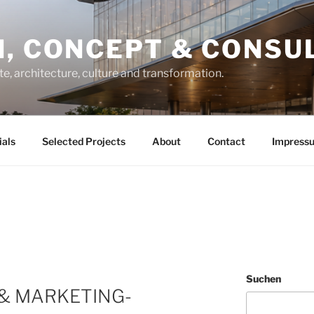
, CONCEPT & CONSU
te, architecture, culture and transformation.
ials
Selected Projects
About
Contact
Impress
Suchen
 & MARKETING-