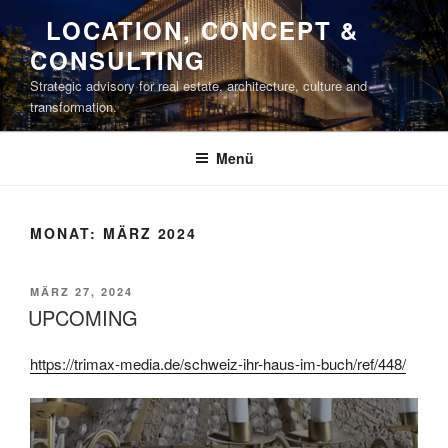
Zum
LOCATION, CONCEPT &
Inhalt
CONSULTING
springen
Strategic advisory for real estate, architecture, culture and
transformation.
Menü
MONAT:
MÄRZ 2024
VERÖFFENTLICHT
MÄRZ 27, 2024
AM
UPCOMING
https://trimax-media.de/schweiz-ihr-haus-im-buch/ref/448/