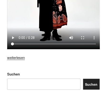
„SOCIAL
weiterlesen
MEDIA
VIDEO“
Suchen
Suchen