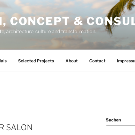
, CONCEPT & CONSU
te, architecture, culture and transformation.
ials
Selected Projects
About
Contact
Impress
Suchen
R SALON