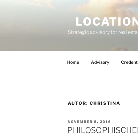
Zum
Inhalt
LOCATION
springen
Strategic advisory for real esta
Home
Advisory
Credent
AUTOR:
CHRISTINA
VERÖFFENTLICHT
NOVEMBER 8, 2016
AM
PHILOSOPHISCHE