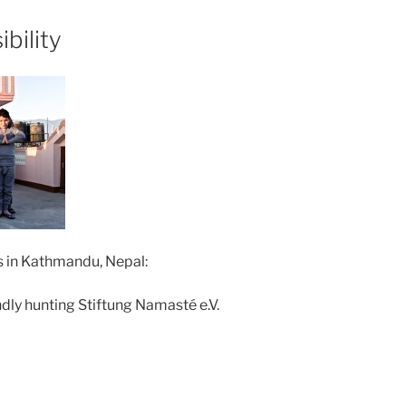
bility
 in Kathmandu, Nepal:
ly hunting Stiftung Namasté e.V.