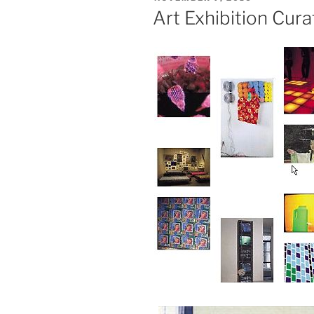
AM
Art Exhibition Cura