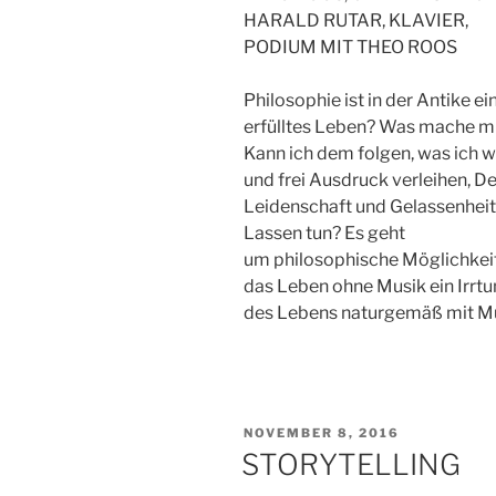
HARALD RUTAR, KLAVIER,
PODIUM MIT THEO ROOS
Philosophie ist in der Antike ein
erfülltes Leben? Was mache m
Kann ich dem folgen, was ich wi
und frei Ausdruck verleihen, D
Leidenschaft und Gelassenheit 
Lassen tun? Es geht
um philosophische Möglichkei
das Leben ohne Musik ein Irrt
des Lebens naturgemäß mit Mus
VERÖFFENTLICHT
NOVEMBER 8, 2016
AM
STORYTELLING