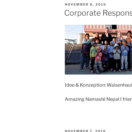
VERÖFFENTLICHT
NOVEMBER 8, 2016
AM
Corporate Responsi
Idee & Konzeption: Waisenhaus
Amazing Namasté Nepal I friend
VERÖFFENTLICHT
NOVEMBER 7, 2016