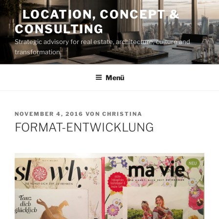
Zum
LOCATION, CONCEPT &
Inhalt
CONSULTING
springen
Strategic advisory for real estate, architecture, culture and
transformation.
Menü
VERÖFFENTLICHT
NOVEMBER 4, 2016
VON
CHRISTINA
AM
FORMAT-ENTWICKLUNG