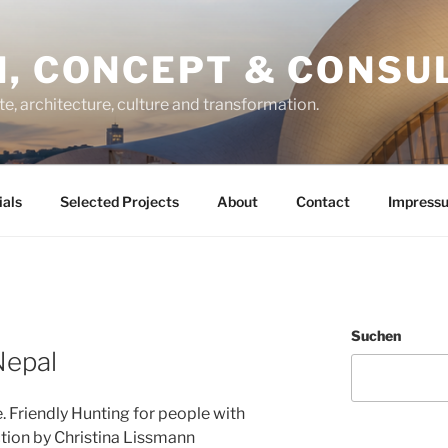
, CONCEPT & CONSU
te, architecture, culture and transformation.
ials
Selected Projects
About
Contact
Impress
Suchen
Nepal
. Friendly Hunting for people with
tion by Christina Lissmann