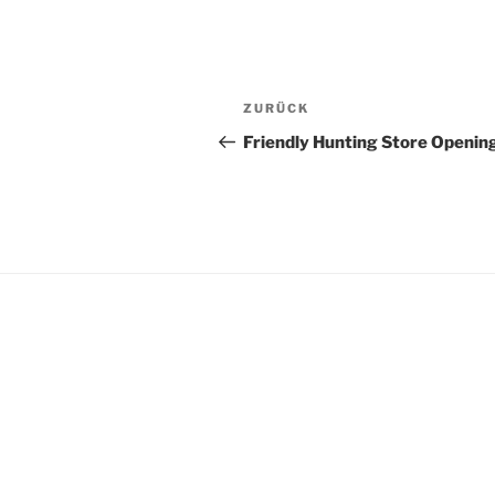
Beitrags-
Vorheriger
ZURÜCK
Navigation
Beitrag
Friendly Hunting Store Openin