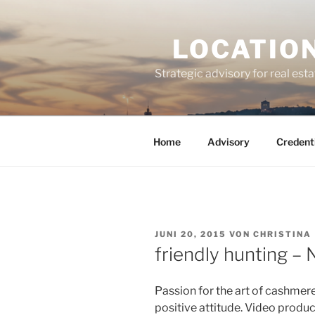
Zum
Inhalt
LOCATION
springen
Strategic advisory for real esta
Home
Advisory
Credent
VERÖFFENTLICHT
JUNI 20, 2015
VON
CHRISTINA
AM
friendly hunting – 
Passion for the art of cashmere
positive
attitude. Video produc